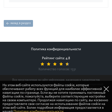
назад в раздел
Политика конфиденциальности
Рейтинг сайта: 4.8
Количество голосов:
1531
Вся представленная на сайте информация, касающаяся характеристик
продуктов, наличия на складе, стоимости товаров, носит информационный
На этом веб-сайте используются файлы cookie, которые
обеспечивают работу всех функций для наиболее эффективной
характер и ни при каких условиях не является публичной офертой,
навигации по странице. Если вы не хотите принимать постоянные
определяемой положениями Статьи 437(2) Гражданского кодекса Российской
файлы cookie, пожалуйста, выберите соответствующие настройки
Федерации.
на своем компьютере. Продолжая навигацию по сайту, вы косвенно
предоставляете свое согласие на использование файлов cookie на
этом веб-сайте. Более подробная информация предоставляется в
© Gretsch-Unitas group
нашей
Политике конфиденциальности