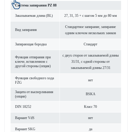
Сис­тема запирания PZ 88
Заказываемая длина (BL)
27, 31, 35 + с шагом 5 мм до 80 мм
Стандартное запирание, запирание
Вид запирания
одним ключом нес­кольких замков
Запи­рающая бор­одка
Стандарт
с двух сторон от заказываемой длины
Функция отпирания при
ключе, встав­ленном с
31/31, с одной стороны от
другой стороны (опция)
заказываемой длины 27/31
Функция свободного хода
нет
FZG
Защита от высверливания
BSKA
(опция)
DIN 18252
Класс 70
Вар­иант VdS
нет
Вар­иант SKG
да