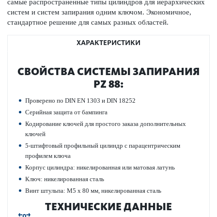
самые распрос­траненные типы цилиндров для иер­архических
систем и систем запирания одним ключом. Экономичное,
стандартное решение для самых разных обла­стей.
ХАРАКТЕРИСТИКИ
СВОЙСТВА СИС­ТЕМЫ ЗАПИРАНИЯ
PZ 88:
Проверено по DIN EN 1303 и DIN 18252
Сер­ийная защита от бампинга
Кодирование ключей для про­с­того заказа дополнительных
ключей
5-штифтовый профильный цилиндр с пар­ацентрическим
профилем ключа
Корпус цилиндра: никелированная или мат­овая латунь
Ключ: никелированная сталь
Винт штульпа: M5 x 80 мм, никелированная сталь
ТЕХНИЧЕСКИЕ ДАННЫЕ