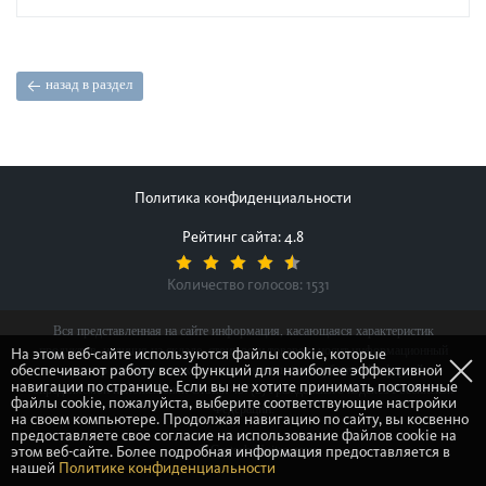
назад в раздел
Политика конфиденциальности
Рейтинг сайта: 4.8
Количество голосов:
1531
Вся представленная на сайте информация, касающаяся характеристик
продуктов, наличия на складе, стоимости товаров, носит информационный
На этом веб-сайте используются файлы cookie, которые
обеспечивают работу всех функций для наиболее эффективной
характер и ни при каких условиях не является публичной офертой,
навигации по странице. Если вы не хотите принимать постоянные
определяемой положениями Статьи 437(2) Гражданского кодекса Российской
файлы cookie, пожалуйста, выберите соответствующие настройки
Федерации.
на своем компьютере. Продолжая навигацию по сайту, вы косвенно
предоставляете свое согласие на использование файлов cookie на
этом веб-сайте. Более подробная информация предоставляется в
© Gretsch-Unitas group
нашей
Политике конфиденциальности