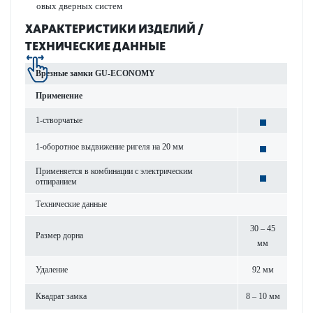
овых дверных систем
ХАР­АКТЕР­И­С­ТИКИ ИЗДЕЛИЙ /
ТЕХНИЧЕСКИЕ ДАННЫЕ
Врезные замки GU-ECONOMY
Применение
1-створ­чатые
1-обор­отное выдвижение ригеля на 20 мм
Применяется в комб­инации с электрическим
отпиранием
Технические данные
30 – 45
Размер дорна
мм
Уда­л­ение
92 мм
Квадрат замка
8 – 10 мм