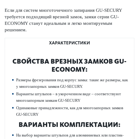
Если для систем многоточечного запирания GU-SECURY
требуется подходящий врезной замок, замки серии GU-
ECONOMY станут идеальным и легко монтируемым
решением.
ХАРАКТЕРИСТИКИ
СВОЙСТВА ВРЕЗНЫХ ЗАМКОВ GU-
ECONOMY:
Размеры фрез­ер­ования под корпус замка: такие же размеры, как
у многозапорных замков GU-SECURY.
Вар­ианты штульпов – в укор­оченном виде – соотв­е­тствуют
многозапорным замкам GU-SECURY
Одина­ковые принадлежности, как для многозапорных замков
GU-SECURY
ВАР­ИАНТЫ КОМПЛЕКТАЦИИ:
На выбор вар­ианты штульпов для алюминиевых или пла­сти­к­