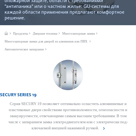
опожарной защите, области с требованиями
"антипаника" или о частном жилье: GU-сис­темы для
каждой области применения предлагают комфортное
решение.
Продукты
Дверная техника
Многозапорные замки
Многозапорные замки для дверей из алюминия или ПВХ
Автоматическое запирание
SECURY SERIES 19
Серия SECURY 19 позв­оляет оптимально осна­стить алюминиевые и
пла­сти­к­овые двери свойствами против­овзломности, огнеоп­асности и
эвакуируемости, отве­чающими самым выс­оким требованиям. В том
числе с запиранием замка электро­дв­игателем или с электрически под­
ключаемой внешней нажимной ручкой.