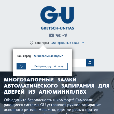
Ваш город
Минеральные Воды
Регистрация
Вход
Ваш город
– Минеральные Воды?
МЕНЮ
Да
Выбрать другой город
МНОГОЗАПОРНЫЕ ЗАМКИ
АВТОМАТИЧЕСКОГО ЗАПИРАНИЯ ДЛЯ
ДВЕРЕЙ ИЗ АЛЮМИНИЯ/ПВХ
Объедините безоп­асность и комфорт! Самозапи­
рающиеся сис­темы GU устраняют ручное запирание
основного ригеля. Неважно, идет ли речь о против­