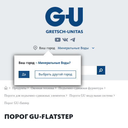
Ваш город
Минеральные Воды
Регистрация
Вход
Ваш город
– Минеральные Воды?
МЕНЮ
Да
Выбрать другой город
Продукты
Оконная техника
Подъемно-сдвижная фурнитура
Пороги для подъемно-сдвижных элементов
Пороги GU модульная система
Порог GU-flatstep
ПОРОГ GU-FLATSTEP