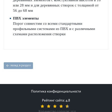
деревянных элементов
с констуктивной высотой в 10
или
28 мм
и
для деревянных
створок с
толщиной
от
56 до
6
8 мм
ПВХ элементы
Порог
совместим
со всеми
стандартными
профильными системами
из ПВХ и с
различными
схемами
расположения
створки
назад в раздел
Политика конфиденциальности
Рейтинг сайта: 4.8
Количество голосов:
1531