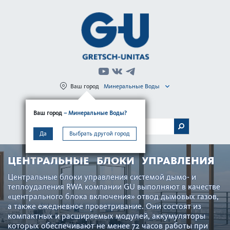
Ваш город
Минеральные Воды
Регистрация
Вход
Ваш город
– Минеральные Воды?
МЕНЮ
Да
Выбрать другой город
ЦЕНТРАЛЬНЫЕ БЛОКИ УПРАВЛЕНИЯ
Центральные блоки управ­ления сис­темой дымо- и
теплоуда­л­ения RWA компании GU вып­олняют в качестве
«центрального блока включения» отвод дымовых газов,
а также еже­дн­евное проветр­ивание. Они сос­тоят из
компактных и расширяемых модулей, аккумуляторы
которых обеспечивают не менее 72 часов работы при