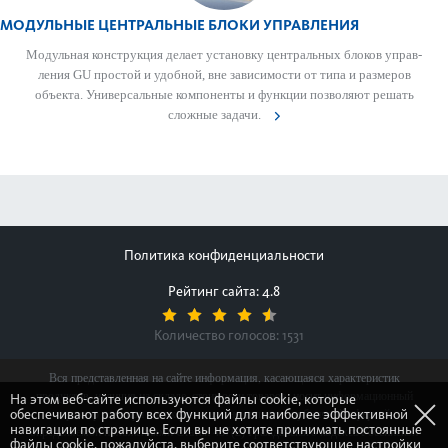
МОДУЛЬНЫЕ ЦЕНТРАЛЬНЫЕ БЛОКИ УПРАВЛЕНИЯ
Модульная конструкция делает установку центральных блоков управ­
ления GU простой и удобной, вне зав­исимости от типа и размеров
объекта. Унив­ерсальные компоненты и функции позв­оляют решать
сложные задачи.
Политика конфиденциальности
Рейтинг сайта: 4.8
Количество голосов:
1531
Вся представленная на сайте информация, касающаяся характеристик
продуктов, наличия на складе, стоимости товаров, носит информационный
На этом веб-сайте используются файлы cookie, которые
обеспечивают работу всех функций для наиболее эффективной
характер и ни при каких условиях не является публичной офертой,
навигации по странице. Если вы не хотите принимать постоянные
определяемой положениями Статьи 437(2) Гражданского кодекса Российской
файлы cookie, пожалуйста, выберите соответствующие настройки