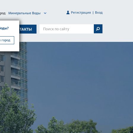
Регистрация
Вход
ород
Минеральные Воды
Воды?
А
КОНТАКТЫ
 город