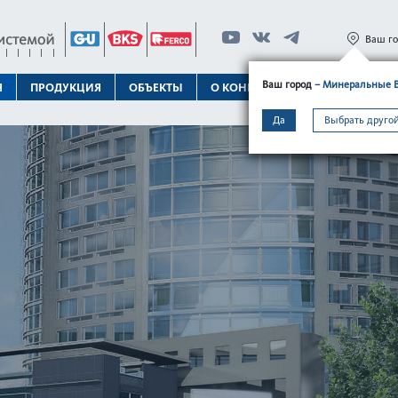
Ваш г
Ваш город
– Минеральные 
Я
ПРОДУКЦИЯ
ОБЪЕКТЫ
О КОНЦЕРНЕ
ТЕХПОДДЕРЖК
Да
Выбрать другой