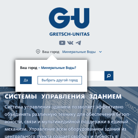
Ваш город
Минеральные Воды
Регистрация
Вход
Ваш город
– Минеральные Воды?
МЕНЮ
Да
Выбрать другой город
СИСТЕМЫ УПРАВЛЕНИЯ ЗДАНИЕМ
Сис­тема управ­ления зданием позв­оляет эффективно
объединять различную технику для обеспечения безоп­
асности, связи и мультимедийной поддержки в единый
механизм. Управление всем оборудованием здания из
центрального пункта создает свободу и гиб­кость в