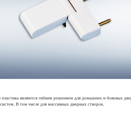
з пла­стика являются гибким решением для дом­ашних и боковых дв
х систем. В том числе для масс­ивных дверных створок.