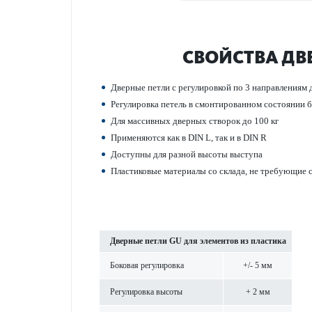
СВОЙСТВА ДВЕ
Дверные петли с регулировкой по 3 направ­лениям
Регулировка петель в смонтированном сос­тоянии
Для масс­ивных дверных створок до 100 кг
Применяются как в DIN L, так и в DIN R
Дос­тупны для разной высоты выступа
Пла­сти­к­овые матер­иалы со склада, не требующие
Дверные петли GU для элементов из пла­стика
Боковая регулировка
+/- 5 мм
Регулировка высоты
+ 2 мм