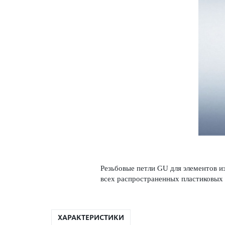
Резьбовые петли GU для элементов и
всех распрос­траненных пла­сти­к­овы
ХАРАКТЕРИСТИКИ