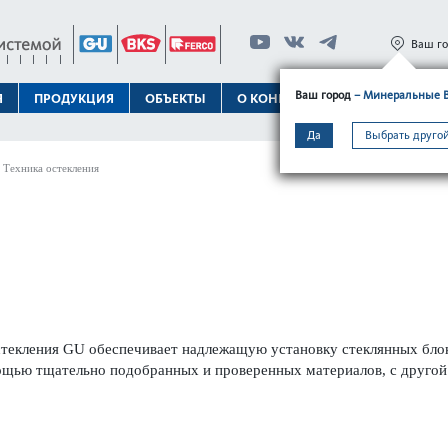
Ваш г
Ваш город
– Минеральные 
Я
ПРОДУКЦИЯ
ОБЪЕКТЫ
О КОНЦЕРНЕ
ТЕХПОДДЕРЖК
Да
Выбрать другой
Техника остекления
стек­л­ения GU обеспечивает надлежащую установку стеклянных бл
щью тщательно подоб­ранных и провер­енных матер­иалов, с друго