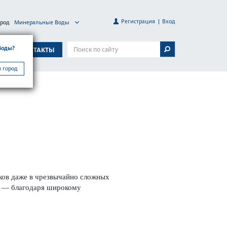
Регистрация
Вход
ород
Минеральные Воды
Воды?
А
КОНТАКТЫ
 город
оков даже в чрезвычайно сложных
й — благодаря широкому