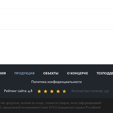
НИЯ
ПРОДУКЦИЯ
ОБЪЕКТЫ
О КОНЦЕРНЕ
ТЕХПОДД
Политика конфиденциальности
Рейтинг сайта: 4.8
Количество голосов:
1531
стик продуктов, наличия на складе, стоимости товаров, носит информационный
ой, определяемой положениями Статьи 437(2) Гражданского кодекса Российской