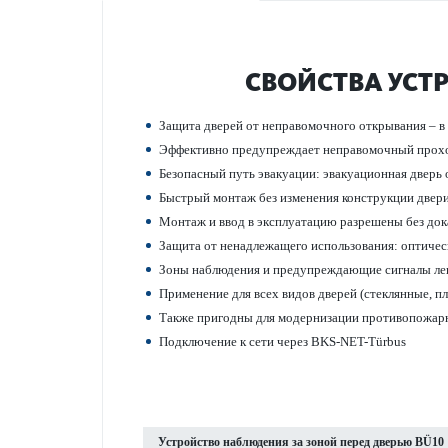
СВОЙСТВА УСТ
Защита дверей от непр­ав­омо­чного открывания – 
Эффективно предупреждает непр­ав­омо­чный прохо
Безоп­асный путь эвакуации: эвакуацио­нная дверь 
Быстрый монтаж без изменения конструкции двер
Монтаж и ввод в эксплуат­ацию разрешены без док
Защита от нен­адлежащего исполь­зования: оптичес
Зоны наблюдения и предупрежд­ающие сигналы лег
Применение для всех видов дверей (стеклянные, пла­
Также пригодны для модернизации против­опожар
Под­ключение к сети через BKS-NET-Türbus
Устройство наблюдения за зоной перед дверью BÜ10