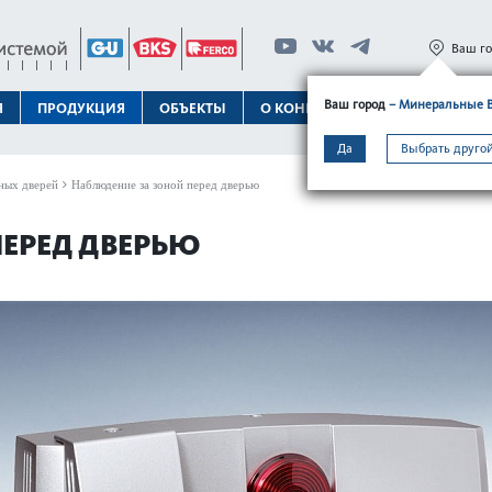
Ваш г
Ваш город
– Минеральные 
Я
ПРОДУКЦИЯ
ОБЪЕКТЫ
О КОНЦЕРНЕ
ТЕХПОДДЕРЖК
Да
Выбрать другой
ных дверей
Наблюдение за зоной перед дверью
ПЕРЕД ДВЕРЬЮ