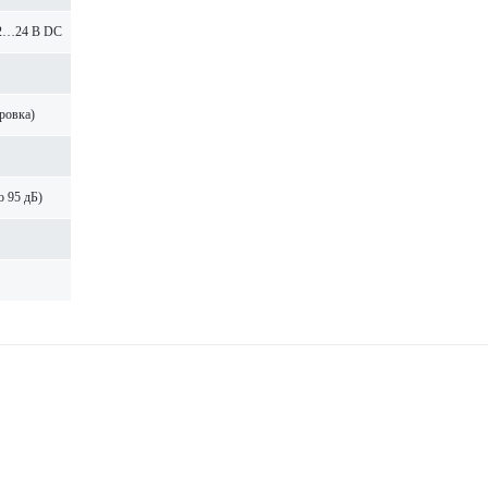
12…24 В DC
ировка)
о 95 дБ)