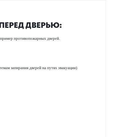
ПЕРЕД ДВЕРЬЮ:
например против­опожарных дверей.
темам запирания дверей на путях эвакуации)