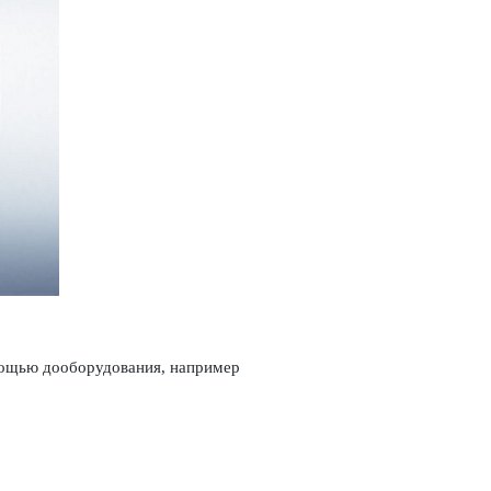
мощью дообору­дования, например