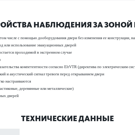
РОЙСТВА НАБЛЮДЕНИЯ ЗА ЗОНОЙ 
в том числе с помощью дообору­дования двери без изменения ее конструкции, 
д или исполь­зование эвакуацио­нных дверей
остается проход­имой в экстр­енном случае
и
азательства компетентности согласно EltVTR (директива по электрическим сис­
кий и аку­стический сигнал тревоги перед открыванием двери
ко наст­раиваются
сти­к­овые, дер­евянные или мет­аллические)
ных дверей
ТЕХНИЧЕСКИЕ ДАННЫЕ