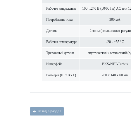
Рабочее напряжение
100…240 В (50/60 Гц) AC или 
Потреб­л­ение тока
290 мА
Датчик
2 зоны (неза­в­исимая регул
Рабочая темпер­атура
-20 - +55 °C
Трев­ожный датчик
аку­стический / оптический (д
Интерфейс
BKS-NET-Türbus
Размеры (Ш x В x Г)
280 x 140 x 60 мм
назад в раздел