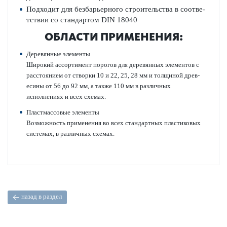
Подходит для безба­рьерного строительства в соотв­е­
тствии со стандартом DIN 18040
ОБЛАСТИ ПРИМЕНЕНИЯ:
Дер­евянные элементы
Широкий ассортимент пор­огов для дер­евянных элементов с
расстоянием от створки 10 и 22, 25, 28 мм и толщиной дре­в­
есины от 56 до 92 мм, а также 110 мм в различных
исполнениях и всех схемах.
Пластмассовые элементы
Возможность применения во всех стандартных пла­сти­к­овых
сис­темах, в различных схемах.
назад в раздел