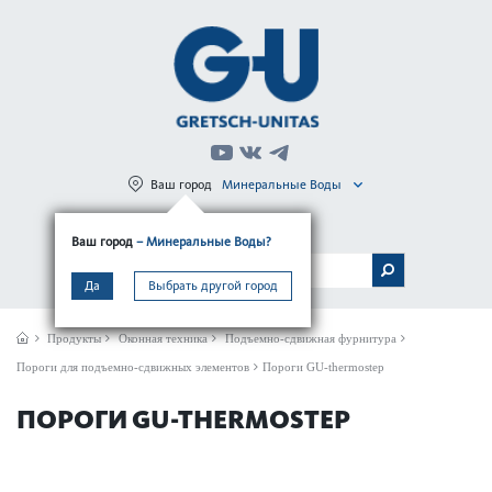
Ваш город
Минеральные Воды
Регистрация
Вход
Ваш город
– Минеральные Воды?
МЕНЮ
Да
Выбрать другой город
Продукты
Оконная техника
Подъемно-сдвижная фурнитура
Пороги для подъемно-сдвижных элементов
Пороги GU-ther­mostep
ПОРОГИ GU-THER­MOSTEP