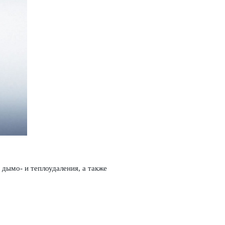
мо- и теплоуда­л­ения, а также