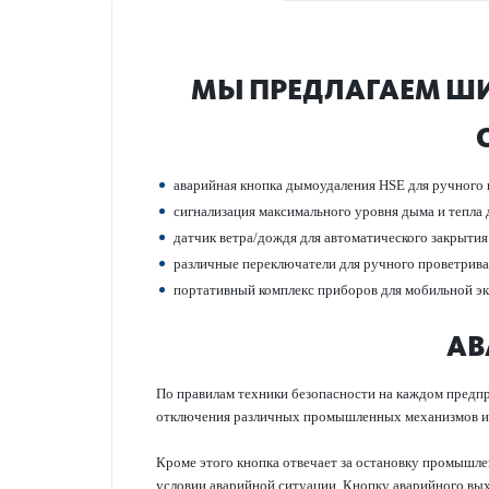
МЫ ПРЕДЛАГАЕМ ШИ
авар­ийная кнопка дымоуда­л­ения HSE для ручного
сигнал­изация максимального уровня дыма и тепла 
датчик ветра/дождя для автом­ат­ичес­кого закрытия
различные пер­е­кл­ючатели для ручного проветр­и
портат­ивный комплекс приборов для мобильной эксп
АВ
По правилам техники безопасности на каждом предпр
отключения различных промышленных механизмов ил
Кроме этого кнопка отвечает за остановку промышле
условии аварийной ситуации. Кнопку аварийного вых