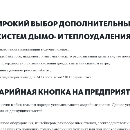
РОКИЙ ВЫБОР ДОПОЛНИТЕЛЬНЫХ
СИСТЕМ ДЫМО- И ТЕПЛОУДА­Л­ЕНИЯ
 включения сигнал­изации в случае пожара;
для быстрого, надежного и автом­ат­ичес­кого распознавания дыма в случае пож
 пове­рхно­стей при возн­икновении дождя, снега или сильном ветре;
вания в дневном режиме работы;
луат­ации при­в­одов 24 В пост. тока/230 В перем. тока.
АРИЙНАЯ КНОПКА НА ПРЕДПРИЯ
иятии в обязательном порядке устанавливаются аварийные кнопки. Данное ус
и их движущихся частей.
нного оборудования, контейнеров, разнообразных станков, электродвигателе
ода принято применять только в аварийных условиях или при необходимости 