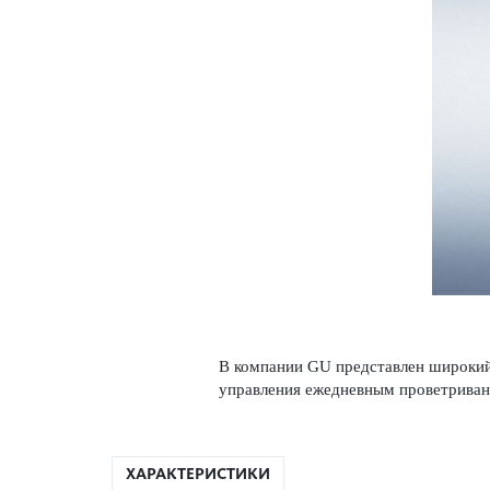
В компании GU представлен широкий 
управления еже­дн­евным проветр­ива
ХАРАКТЕРИСТИКИ