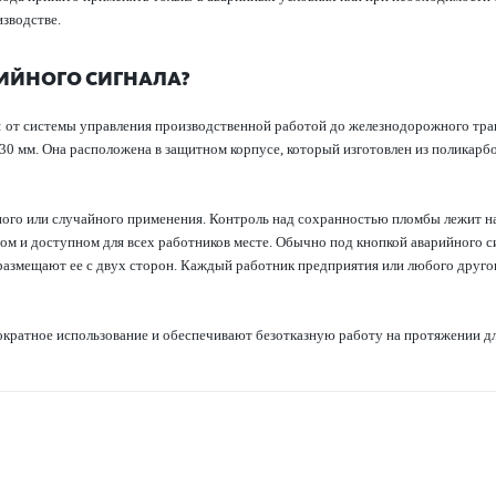
изводстве.
РИЙНОГО СИГНАЛА?
: от системы управления производственной работой до железнодорожного т
30 мм. Она расположена в защитном корпусе, который изготовлен из поликар
ого или случайного применения. Контроль над сохранностью пломбы лежит на
ом и доступном для всех работников месте. Обычно под кнопкой аварийного си
 размещают ее с двух сторон. Каждый работник предприятия или любого друг
кратное использование и обеспечивают безотказную работу на протяжении д